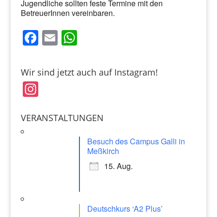
Jugendliche sollten feste Termine mit den
BetreuerInnen vereinbaren.
F
E
W
a
m
h
c
ai
at
Wir sind jetzt auch auf Instagram!
e
l
s
In
b
A
st
o
p
a
VERANSTALTUNGEN
o
p
gr
k
Besuch des Campus Galli in
a
Meßkirch
m
15. Aug.
Deutschkurs ‘A2 Plus’