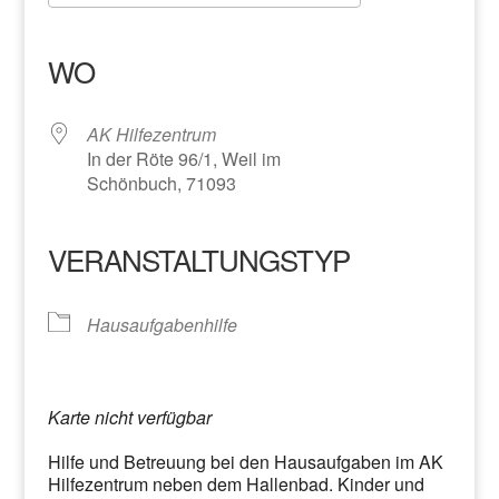
ICS herunterladen
Google Kalender
iCalendar
Office 365
Outlook Live
WO
AK Hilfezentrum
In der Röte 96/1, Weil im
Schönbuch, 71093
VERANSTALTUNGSTYP
Hausaufgabenhilfe
Karte nicht verfügbar
Hilfe und Betreuung bei den Hausaufgaben im AK
Hilfezentrum neben dem Hallenbad. Kinder und