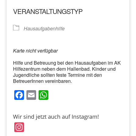
VERANSTALTUNGSTYP
Hausaufgabenhilfe
Karte nicht verfügbar
Hilfe und Betreuung bei den Hausaufgaben im AK
Hilfezentrum neben dem Hallenbad. Kinder und
Jugendliche sollten feste Termine mit den
BetreuerInnen vereinbaren.
F
E
W
a
m
h
c
ai
at
Wir sind jetzt auch auf Instagram!
e
l
s
In
b
A