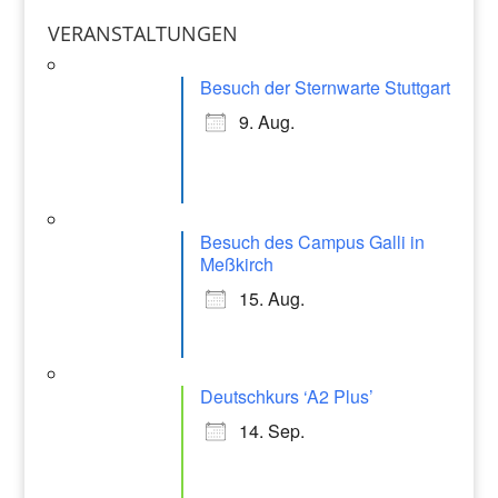
st
o
p
a
VERANSTALTUNGEN
o
p
gr
k
Besuch der Sternwarte Stuttgart
a
9. Aug.
m
Besuch des Campus Galli in
Meßkirch
15. Aug.
Deutschkurs ‘A2 Plus’
14. Sep.