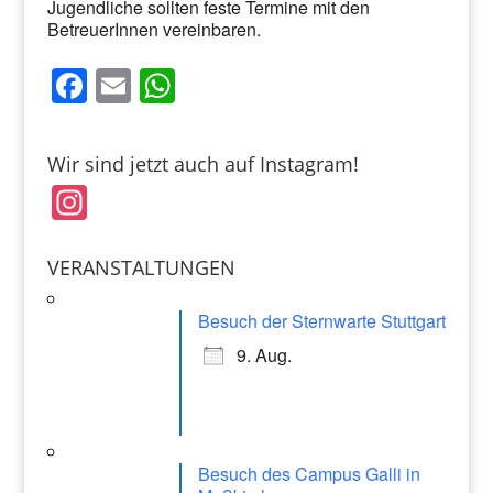
Jugendliche sollten feste Termine mit den
BetreuerInnen vereinbaren.
F
E
W
a
m
h
c
ai
at
Wir sind jetzt auch auf Instagram!
e
l
s
In
b
A
st
o
p
a
VERANSTALTUNGEN
o
p
gr
k
Besuch der Sternwarte Stuttgart
a
9. Aug.
m
Besuch des Campus Galli in