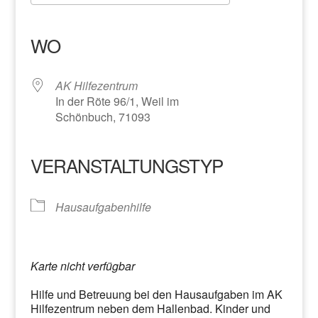
ICS herunterladen
Google Kalender
iCalendar
Office 365
Outlook Live
WO
AK Hilfezentrum
In der Röte 96/1, Weil im
Schönbuch, 71093
VERANSTALTUNGSTYP
Hausaufgabenhilfe
Karte nicht verfügbar
Hilfe und Betreuung bei den Hausaufgaben im AK
Hilfezentrum neben dem Hallenbad. Kinder und