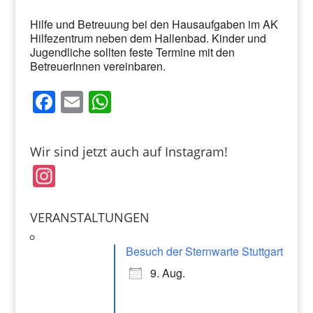
Hilfe und Betreuung bei den Hausaufgaben im AK
Hilfezentrum neben dem Hallenbad. Kinder und
Jugendliche sollten feste Termine mit den
BetreuerInnen vereinbaren.
F
E
W
a
m
h
c
ai
at
Wir sind jetzt auch auf Instagram!
e
l
s
In
b
A
st
o
p
a
VERANSTALTUNGEN
o
p
gr
k
Besuch der Sternwarte Stuttgart
a
9. Aug.
m