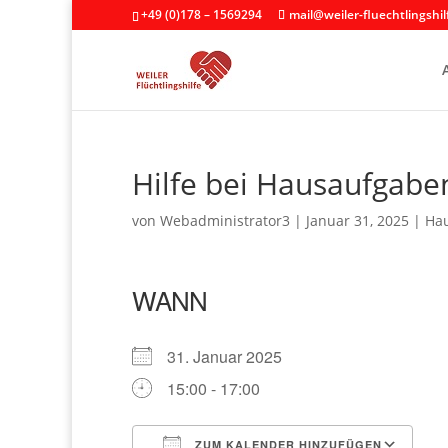
+49 (0)178 – 1569294
mail@weiler-fluechtlingshil
Hilfe bei Hausaufgabe
von
Webadministrator3
|
Januar 31, 2025
|
Hau
WANN
31. Januar 2025
15:00 - 17:00
ZUM KALENDER HINZUFÜGEN