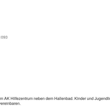
e
71093
im AK Hilfezentrum neben dem Hallenbad. Kinder und Jugendl
vereinbaren.