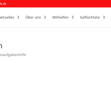
fe.de
Aktuelles
Über uns
Mithelfen
Geflüchtete
n
saufgabenhilfe