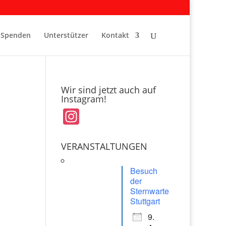
Spenden
Unterstützer
Kontakt
Wir sind jetzt auch auf
Instagram!
In
st
a
VERANSTALTUNGEN
gr
Besuch
a
der
Sternwarte
m
Stuttgart
9.