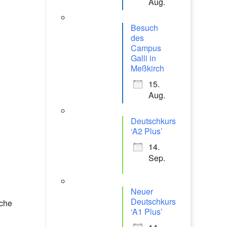
Aug.
Besuch
des
Campus
Galli in
Meßkirch
15.
Aug.
Deutschkurs
‘A2 Plus’
14.
Sep.
Neuer
Deutschkurs
iche
‘A1 Plus’