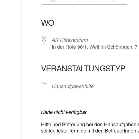
ICS herunterladen
Google Kalender
iCalendar
Office 365
Outlook Liv
WO
AK Hilfezentrum
In der Röte 96/1, Weil im Schönbuch, 
VERANSTALTUNGSTYP
Hausaufgabenhilfe
Karte nicht verfügbar
Hilfe und Betreuung bei den Hausaufgaben 
sollten feste Termine mit den BetreuerInnen 