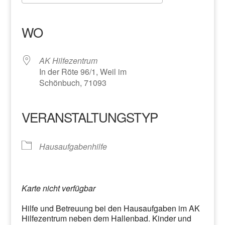
ICS herunterladen
Google Kalender
iCalendar
Office 365
Outlook Live
WO
AK Hilfezentrum
In der Röte 96/1, Weil im
Schönbuch, 71093
VERANSTALTUNGSTYP
Hausaufgabenhilfe
Karte nicht verfügbar
Hilfe und Betreuung bei den Hausaufgaben im AK
Hilfezentrum neben dem Hallenbad. Kinder und