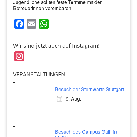
Jugendliche sollten feste Termine mit den
BetreuerInnen vereinbaren.
F
E
W
a
m
h
c
ai
at
Wir sind jetzt auch auf Instagram!
e
l
s
In
b
A
st
o
p
a
VERANSTALTUNGEN
o
p
gr
k
Besuch der Sternwarte Stuttgart
a
9. Aug.
m
Besuch des Campus Galli in