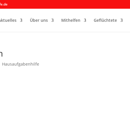
fe.de
Aktuelles
Über uns
Mithelfen
Geflüchtete
n
|
Hausaufgabenhilfe