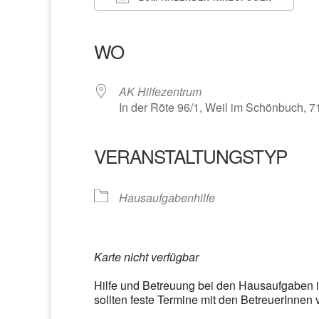
ICS herunterladen
Google Kalender
iCalendar
Office 365
Outlook Liv
WO
AK Hilfezentrum
In der Röte 96/1, Weil im Schönbuch, 
VERANSTALTUNGSTYP
Hausaufgabenhilfe
Karte nicht verfügbar
Hilfe und Betreuung bei den Hausaufgaben 
sollten feste Termine mit den BetreuerInnen 