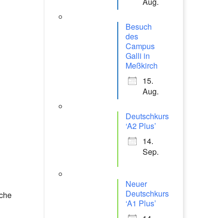
Aug.
Besuch
des
Campus
Galli in
Meßkirch
15.
Aug.
Deutschkurs
‘A2 Plus’
14.
Sep.
Neuer
Deutschkurs
iche
‘A1 Plus’