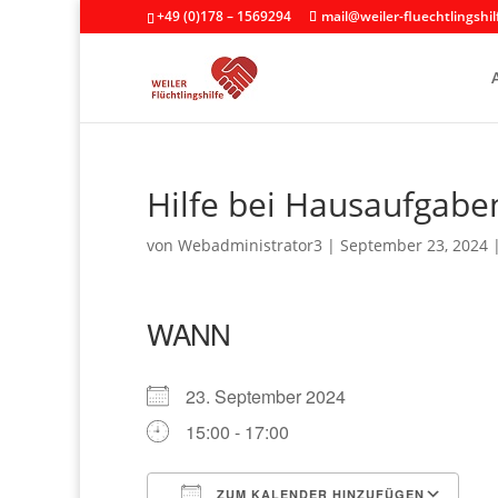
+49 (0)178 – 1569294
mail@weiler-fluechtlingshil
Hilfe bei Hausaufgabe
von
Webadministrator3
|
September 23, 2024
WANN
23. September 2024
15:00 - 17:00
ZUM KALENDER HINZUFÜGEN