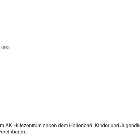
e
71093
im AK Hilfezentrum neben dem Hallenbad. Kinder und Jugendl
vereinbaren.