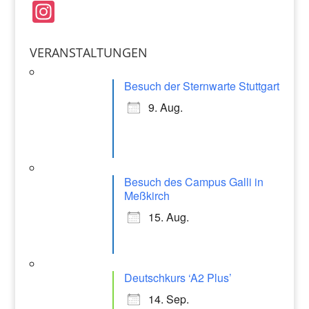
e
l
s
In
b
A
st
o
p
a
VERANSTALTUNGEN
o
p
gr
k
Besuch der Sternwarte Stuttgart
a
9. Aug.
m
Besuch des Campus Galli in
Meßkirch
15. Aug.
Deutschkurs ‘A2 Plus’
14. Sep.