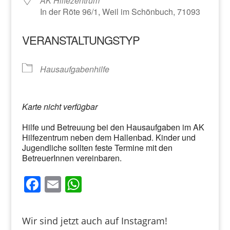
AK Hilfezentrum
In der Röte 96/1, Weil im Schönbuch, 71093
VERANSTALTUNGSTYP
Hausaufgabenhilfe
Karte nicht verfügbar
Hilfe und Betreuung bei den Hausaufgaben im AK
Hilfezentrum neben dem Hallenbad. Kinder und
Jugendliche sollten feste Termine mit den
BetreuerInnen vereinbaren.
F
E
W
a
m
h
c
ai
at
Wir sind jetzt auch auf Instagram!