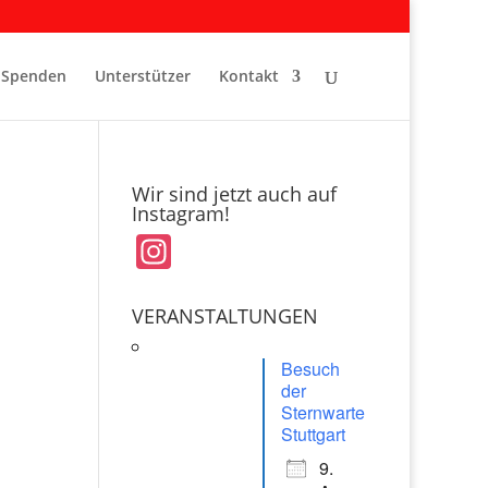
Spenden
Unterstützer
Kontakt
Wir sind jetzt auch auf
Instagram!
In
st
a
VERANSTALTUNGEN
gr
Besuch
a
der
Sternwarte
m
Stuttgart
9.