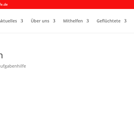
fe.de
Aktuelles
Über uns
Mithelfen
Geflüchtete
n
ufgabenhilfe