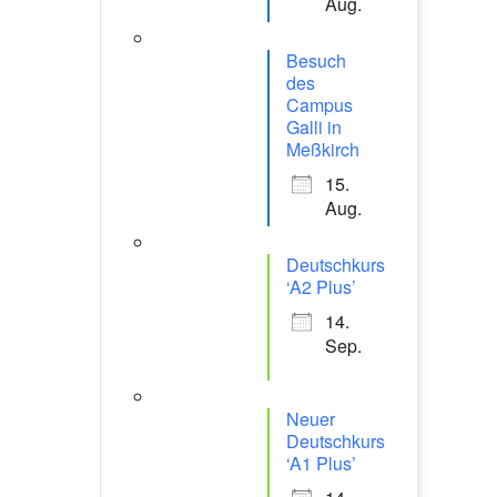
Aug.
Besuch
des
Campus
Galli in
Meßkirch
15.
Aug.
Deutschkurs
‘A2 Plus’
14.
Sep.
Neuer
Office 365
Outlook Live
Deutschkurs
‘A1 Plus’