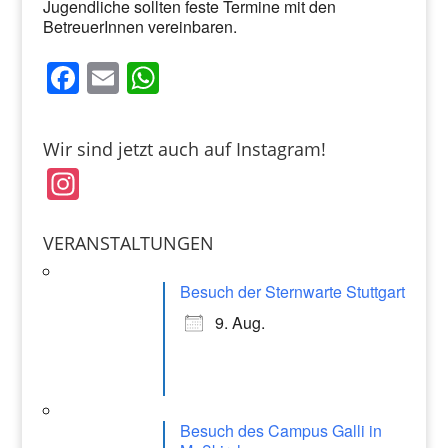
Jugendliche sollten feste Termine mit den
BetreuerInnen vereinbaren.
F
E
W
a
m
h
c
ai
at
Wir sind jetzt auch auf Instagram!
e
l
s
In
b
A
st
o
p
a
VERANSTALTUNGEN
o
p
gr
k
Besuch der Sternwarte Stuttgart
a
9. Aug.
m
Besuch des Campus Galli in