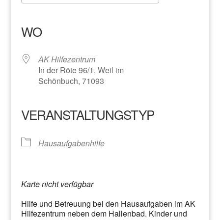
ICS herunterladen
Google Kalender
iCalendar
Office 365
Outlook Live
WO
AK Hilfezentrum
In der Röte 96/1, Weil im
Schönbuch, 71093
VERANSTALTUNGSTYP
Hausaufgabenhilfe
Karte nicht verfügbar
Hilfe und Betreuung bei den Hausaufgaben im AK
Hilfezentrum neben dem Hallenbad. Kinder und