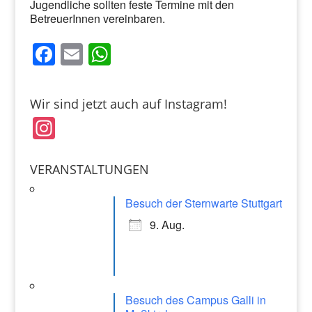
Jugendliche sollten feste Termine mit den
BetreuerInnen vereinbaren.
F
E
W
a
m
h
c
ai
at
Wir sind jetzt auch auf Instagram!
e
l
s
In
b
A
st
o
p
a
VERANSTALTUNGEN
o
p
gr
k
Besuch der Sternwarte Stuttgart
a
9. Aug.
m
Besuch des Campus Galli in