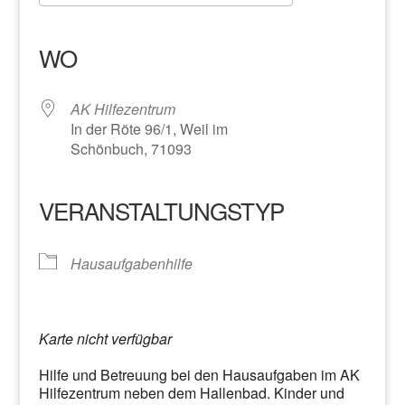
ICS herunterladen
Google Kalender
iCalendar
Office 365
Outlook Live
WO
AK Hilfezentrum
In der Röte 96/1, Weil im
Schönbuch, 71093
VERANSTALTUNGSTYP
Hausaufgabenhilfe
Karte nicht verfügbar
Hilfe und Betreuung bei den Hausaufgaben im AK
Hilfezentrum neben dem Hallenbad. Kinder und