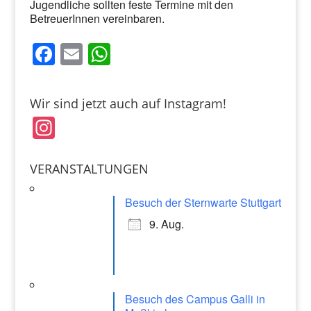
Jugendliche sollten feste Termine mit den
BetreuerInnen vereinbaren.
F
E
W
a
m
h
c
ai
at
Wir sind jetzt auch auf Instagram!
e
l
s
In
b
A
st
o
p
a
VERANSTALTUNGEN
o
p
gr
k
Besuch der Sternwarte Stuttgart
a
9. Aug.
m
Besuch des Campus Galli in