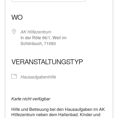
ICS herunterladen
Google Kalender
iCalendar
Office 365
Outlook Live
WO
AK Hilfezentrum
In der Röte 96/1, Weil im
Schönbuch, 71093
VERANSTALTUNGSTYP
Hausaufgabenhilfe
Karte nicht verfügbar
Hilfe und Betreuung bei den Hausaufgaben im AK
Hilfezentrum neben dem Hallenbad. Kinder und