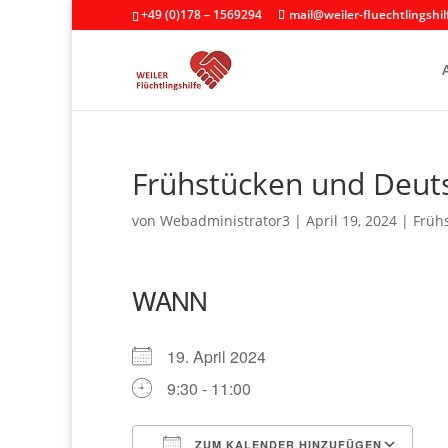
+49 (0)178 – 1569294
mail@weiler-fluechtlingshil
Frühstücken und Deut
von
Webadministrator3
|
April 19, 2024
|
Früh
WANN
19. April 2024
9:30 - 11:00
ZUM KALENDER HINZUFÜGEN