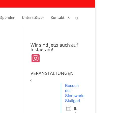
Spenden
Unterstützer
Kontakt
Wir sind jetzt auch auf
Instagram!
In
st
a
VERANSTALTUNGEN
gr
Besuch
a
der
Sternwarte
m
Stuttgart
9.