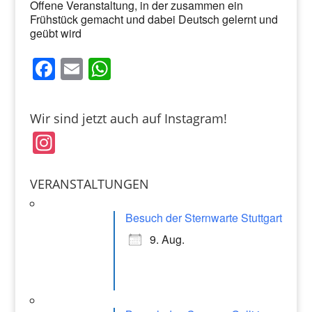
Offene Veranstaltung, in der zusammen ein
Frühstück gemacht und dabei Deutsch gelernt und
geübt wird
F
E
W
a
m
h
c
ai
at
Wir sind jetzt auch auf Instagram!
e
l
s
In
b
A
st
o
p
a
VERANSTALTUNGEN
o
p
gr
k
Besuch der Sternwarte Stuttgart
a
9. Aug.
m