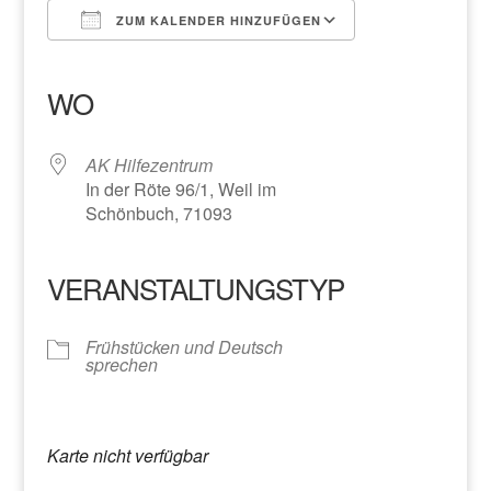
ZUM KALENDER HINZUFÜGEN
ICS herunterladen
Google Kalender
iCalendar
Office 365
Outlook Live
WO
AK Hilfezentrum
In der Röte 96/1, Weil im
Schönbuch, 71093
VERANSTALTUNGSTYP
Frühstücken und Deutsch
sprechen
Karte nicht verfügbar