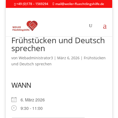
+49 (0)178 – 1569294
mail@weiler-fluechtlingshilfe.de
Frühstücken und Deutsch
sprechen
von
Webadministrator3
|
März 6, 2026
|
Frühstücken
und Deutsch sprechen
WANN
6. März 2026
9:30 - 11:00