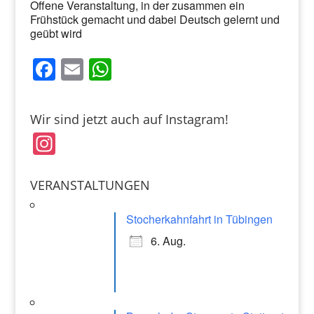
Offene Veranstaltung, in der zusammen ein
Frühstück gemacht und dabei Deutsch gelernt und
geübt wird
F
E
W
F
E
a
m
a
m
h
c
a
e
i
c
ai
at
Wir sind jetzt auch auf Instagram!
b
l
e
l
s
o
In
o
b
A
st
k
o
p
a
VERANSTALTUNGEN
o
p
gr
k
Stocherkahnfahrt in Tübingen
a
6. Aug.
m