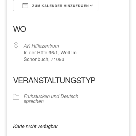
ZUM KALENDER HINZUFÜGEN
ICS herunterladen
Google Kalender
iCalendar
Office 365
Outlook Live
WO
AK Hilfezentrum
In der Röte 96/1, Weil im
Schönbuch, 71093
VERANSTALTUNGSTYP
Frühstücken und Deutsch
sprechen
Karte nicht verfügbar