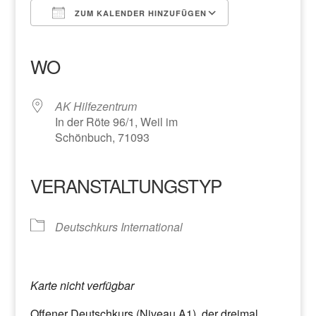
ZUM KALENDER HINZUFÜGEN
ICS herunterladen
Google Kalender
iCalendar
Office 365
Outlook Live
WO
AK Hilfezentrum
In der Röte 96/1, Weil im
Schönbuch, 71093
VERANSTALTUNGSTYP
Deutschkurs International
Karte nicht verfügbar
Offener Deutschkurs (Niveau A1), der dreimal