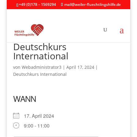
+49 (0)178 – 1569294
mail@weiler-fluechtlingshilfe.de
Deutschkurs
International
von
Webadministrator3
|
April 17, 2024
|
Deutschkurs International
WANN
17. April 2024
9:00 - 11:00