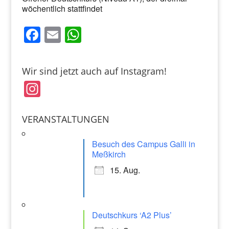
wöchentlich stattfindet
F
E
W
a
m
h
c
ai
at
Wir sind jetzt auch auf Instagram!
e
l
s
In
b
A
st
o
p
a
VERANSTALTUNGEN
o
p
gr
k
Besuch des Campus Galli in
a
Meßkirch
m
15. Aug.
Deutschkurs ‘A2 Plus’