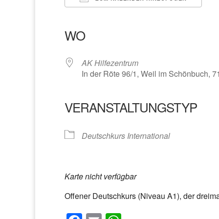
ICS herunterladen
Google Kalender
iCalendar
Office 365
Outlook Liv
WO
AK Hilfezentrum
In der Röte 96/1, Weil im Schönbuch, 
VERANSTALTUNGSTYP
Deutschkurs International
Karte nicht verfügbar
Offener Deutschkurs (Niveau A1), der dreimal