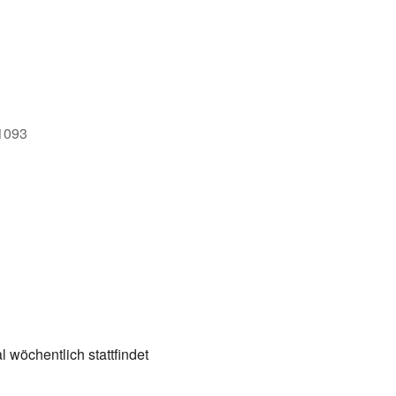
e
71093
 wöchentlich stattfindet