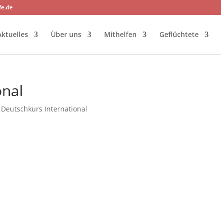
fe.de
Aktuelles
Über uns
Mithelfen
Geflüchtete
onal
|
Deutschkurs International