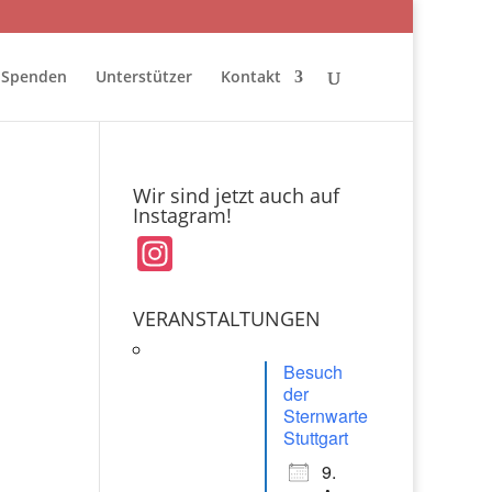
Spenden
Unterstützer
Kontakt
Wir sind jetzt auch auf
Instagram!
In
st
a
VERANSTALTUNGEN
gr
Besuch
a
der
Sternwarte
m
Stuttgart
9.