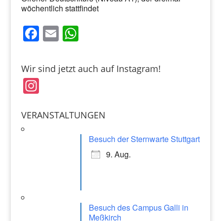
wöchentlich stattfindet
F
E
W
a
m
h
c
ai
at
Wir sind jetzt auch auf Instagram!
e
l
s
In
b
A
st
o
p
a
VERANSTALTUNGEN
o
p
gr
k
Besuch der Sternwarte Stuttgart
a
9. Aug.
m
Besuch des Campus Galli in
Meßkirch