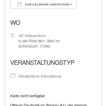
ZUM KALENDER HINZUFÜGEN
ICS herunterladen
Google Kalender
iCalendar
Office 365
Outlook Live
WO
AK Hilfezentrum
In der Röte 96/1, Weil im
Schönbuch, 71093
VERANSTALTUNGSTYP
Deutschkurs International
Karte nicht verfügbar
Offener Deutschkurs (Niveau A1), der dreimal