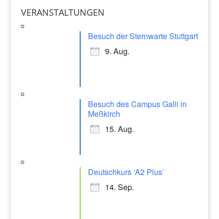
o
p
a
VERANSTALTUNGEN
o
p
gr
k
Besuch der Sternwarte Stuttgart
a
9. Aug.
m
Besuch des Campus Galli in
Meßkirch
15. Aug.
Deutschkurs ‘A2 Plus’
14. Sep.