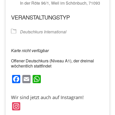
In der Röte 96/1, Weil im Schönbuch, 71093
VERANSTALTUNGSTYP
Deutschkurs International
Karte nicht verfügbar
Offener Deutschkurs (Niveau A1), der dreimal
wöchentlich stattfindet
F
E
W
a
m
h
c
ai
at
Wir sind jetzt auch auf Instagram!
e
l
s
In
b
A
st