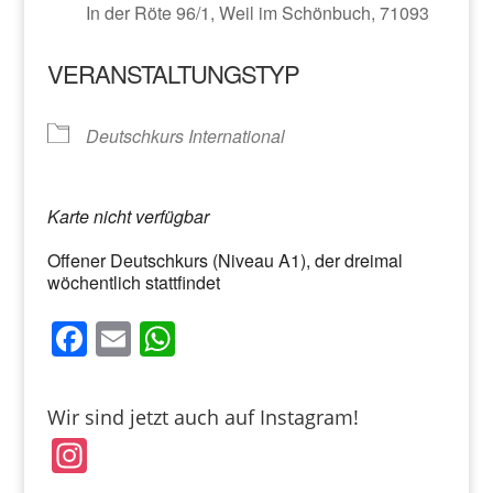
In der Röte 96/1, Weil im Schönbuch, 71093
VERANSTALTUNGSTYP
Deutschkurs International
Karte nicht verfügbar
Offener Deutschkurs (Niveau A1), der dreimal
wöchentlich stattfindet
F
E
W
a
m
h
c
ai
at
Wir sind jetzt auch auf Instagram!
e
l
s
In
b
A
st