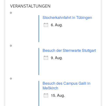
o
p
a
VERANSTALTUNGEN
o
p
gr
k
Stocherkahnfahrt in Tübingen
a
6. Aug.
m
Besuch der Sternwarte Stuttgart
9. Aug.
Besuch des Campus Galli in
Meßkirch
15. Aug.