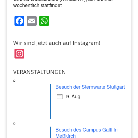
wöchentlich stattfindet
F
E
W
a
m
h
c
ai
at
Wir sind jetzt auch auf Instagram!
e
l
s
In
b
A
st
o
p
a
VERANSTALTUNGEN
o
p
gr
k
Besuch der Sternwarte Stuttgart
a
9. Aug.
m
Besuch des Campus Galli in
Meßkirch