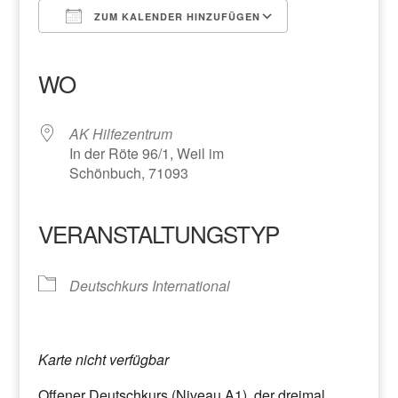
ZUM KALENDER HINZUFÜGEN
ICS herunterladen
Google Kalender
iCalendar
Office 365
Outlook Live
WO
AK Hilfezentrum
In der Röte 96/1, Weil im
Schönbuch, 71093
VERANSTALTUNGSTYP
Deutschkurs International
Karte nicht verfügbar
Offener Deutschkurs (Niveau A1), der dreimal