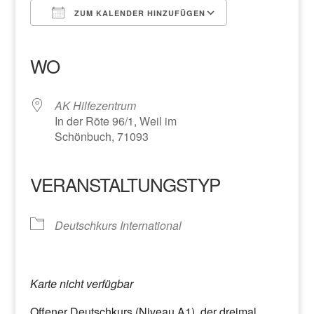
ZUM KALENDER HINZUFÜGEN
ICS herunterladen
Google Kalender
iCalendar
Office 365
Outlook Live
WO
AK Hilfezentrum
In der Röte 96/1, Weil im
Schönbuch, 71093
VERANSTALTUNGSTYP
Deutschkurs International
Karte nicht verfügbar
Offener Deutschkurs (Niveau A1), der dreimal