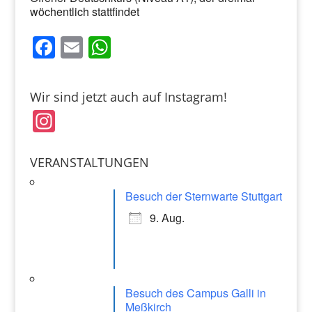
wöchentlich stattfindet
F
E
W
a
m
h
c
ai
at
Wir sind jetzt auch auf Instagram!
e
l
s
In
b
A
st
o
p
a
VERANSTALTUNGEN
o
p
gr
k
Besuch der Sternwarte Stuttgart
a
9. Aug.
m
Besuch des Campus Galli in
Meßkirch