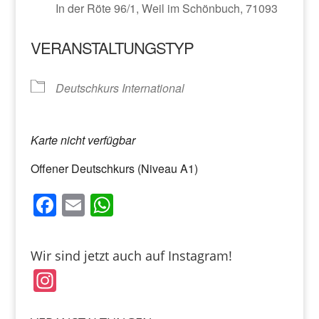
In der Röte 96/1, Weil im Schönbuch, 71093
VERANSTALTUNGSTYP
Deutschkurs International
Karte nicht verfügbar
Offener Deutschkurs (Niveau A1)
F
E
W
a
m
h
c
ai
at
Wir sind jetzt auch auf Instagram!
e
l
s
In
b
A
st
o
p