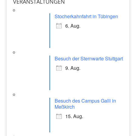
a
VERANSTALTUNGEN
o
p
gr
k
Stocherkahnfahrt in Tübingen
a
6. Aug.
m
Besuch der Sternwarte Stuttgart
9. Aug.
Besuch des Campus Galli in
Meßkirch
15. Aug.