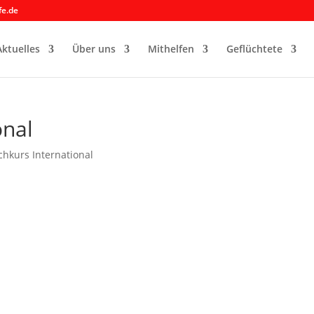
fe.de
Aktuelles
Über uns
Mithelfen
Geflüchtete
onal
hkurs International