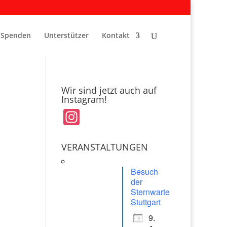
Spenden
Unterstützer
Kontakt
Wir sind jetzt auch auf
Instagram!
In
st
a
VERANSTALTUNGEN
gr
Besuch
a
der
Sternwarte
m
Stuttgart
9.