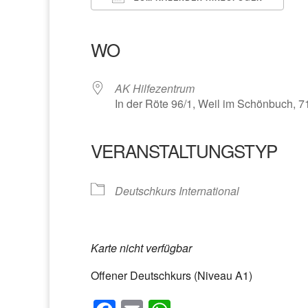
ICS herunterladen
Google Kalender
iCalendar
Office 365
Outlook Liv
WO
AK Hilfezentrum
In der Röte 96/1, Weil im Schönbuch, 
VERANSTALTUNGSTYP
Deutschkurs International
Karte nicht verfügbar
Offener Deutschkurs (Niveau A1)