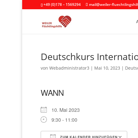
+49 (0)178 – 1569294
mail@weiler-fluechtlingshil
Deutschkurs Internati
von
Webadministrator3
|
Mai 10, 2023
|
Deutsc
WANN
10. Mai 2023
9:30 - 11:00
ZUM KALENDER HINZUFÜGEN