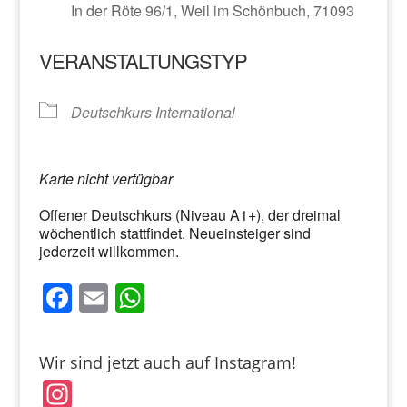
In der Röte 96/1, Weil im Schönbuch, 71093
VERANSTALTUNGSTYP
Deutschkurs International
Karte nicht verfügbar
Offener Deutschkurs (Niveau A1+), der dreimal
wöchentlich stattfindet. Neueinsteiger sind
jederzeit willkommen.
F
E
W
a
m
h
c
ai
at
Wir sind jetzt auch auf Instagram!
e
l
s
In