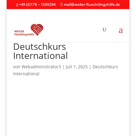
+49 (0)178 – 1569294
mail@weiler-fluechtlingshilfe.de
Deutschkurs
International
von
Webadministrator3
|
Juli 1, 2025
|
Deutschkurs
International