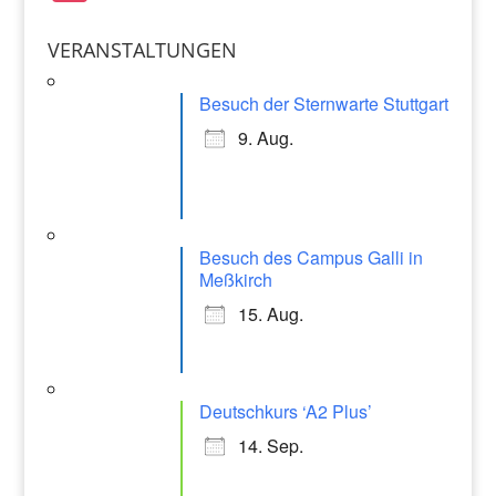
b
A
st
o
p
a
VERANSTALTUNGEN
o
p
gr
k
Besuch der Sternwarte Stuttgart
a
9. Aug.
m
Besuch des Campus Galli in
Meßkirch
15. Aug.
Deutschkurs ‘A2 Plus’
14. Sep.