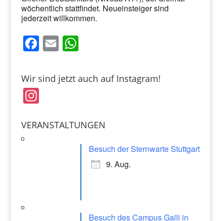
wöchentlich stattfindet. Neueinsteiger sind
jederzeit willkommen.
F
E
W
a
m
h
c
ai
at
Wir sind jetzt auch auf Instagram!
e
l
s
In
b
A
st
o
p
a
VERANSTALTUNGEN
o
p
gr
k
Besuch der Sternwarte Stuttgart
a
9. Aug.
m
Besuch des Campus Galli in