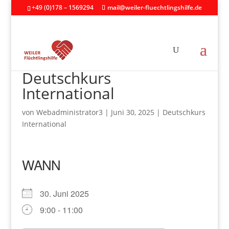
+49 (0)178 – 1569294
mail@weiler-fluechtlingshilfe.de
Deutschkurs
International
von
Webadministrator3
|
Juni 30, 2025
|
Deutschkurs
International
WANN
30. Juni 2025
9:00 - 11:00