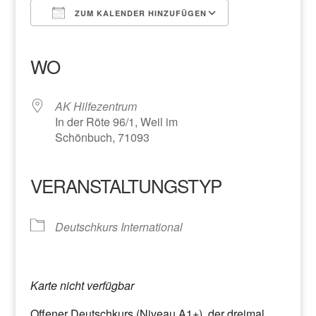
ZUM KALENDER HINZUFÜGEN
ICS herunterladen
Google Kalender
iCalendar
Office 365
Outlook Live
WO
AK Hilfezentrum
In der Röte 96/1, Weil im
Schönbuch, 71093
VERANSTALTUNGSTYP
Deutschkurs International
Karte nicht verfügbar
Offener Deutschkurs (Niveau A1+), der dreimal