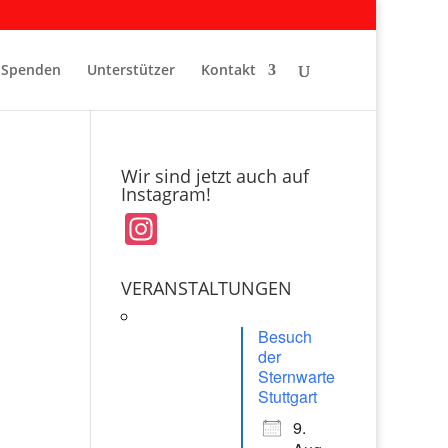
Spenden
Unterstützer
Kontakt
Wir sind jetzt auch auf
Instagram!
In
st
a
VERANSTALTUNGEN
gr
Besuch
a
der
Sternwarte
m
Stuttgart
9.