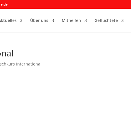
fe.de
Aktuelles
Über uns
Mithelfen
Geflüchtete
onal
schkurs International