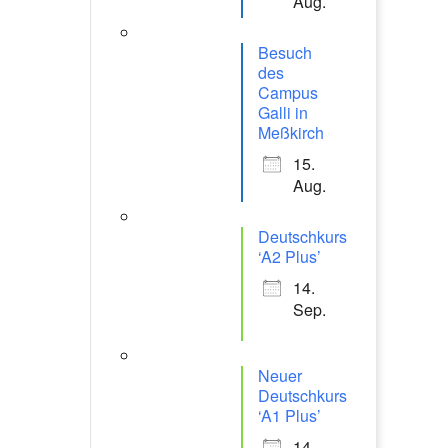
Aug.
Besuch
des
Campus
Galli in
Meßkirch
15.
Aug.
Deutschkurs
‘A2 Plus’
14.
Sep.
Office 365
Outlook Live
Neuer
Deutschkurs
‘A1 Plus’
14.