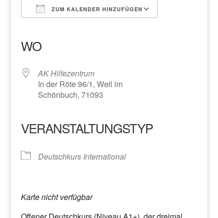
ZUM KALENDER HINZUFÜGEN
ICS herunterladen
Google Kalender
iCalendar
Office 365
Outlook Live
WO
AK Hilfezentrum
In der Röte 96/1, Weil im
Schönbuch, 71093
VERANSTALTUNGSTYP
Deutschkurs International
Karte nicht verfügbar
Offener Deutschkurs (Niveau A1+), der dreimal