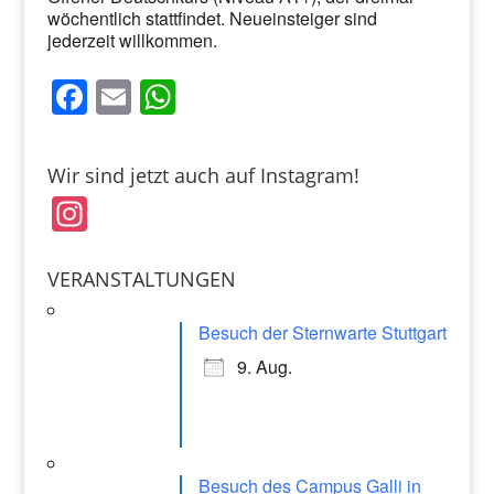
wöchentlich stattfindet. Neueinsteiger sind
jederzeit willkommen.
F
E
W
a
m
h
c
ai
at
Wir sind jetzt auch auf Instagram!
e
l
s
In
b
A
st
o
p
a
VERANSTALTUNGEN
o
p
gr
k
Besuch der Sternwarte Stuttgart
a
9. Aug.
m
Besuch des Campus Galli in