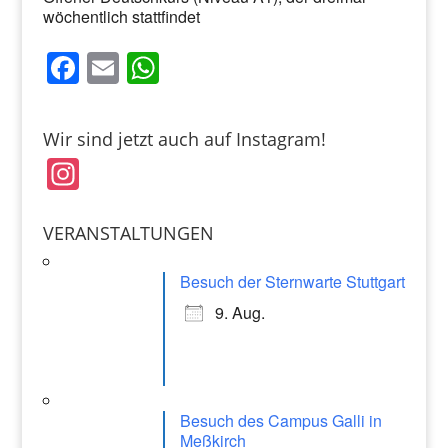
wöchentlich stattfindet
F
E
W
a
m
h
c
ai
at
Wir sind jetzt auch auf Instagram!
e
l
s
In
b
A
st
o
p
a
VERANSTALTUNGEN
o
p
gr
k
Besuch der Sternwarte Stuttgart
a
9. Aug.
m
Besuch des Campus Galli in
Meßkirch