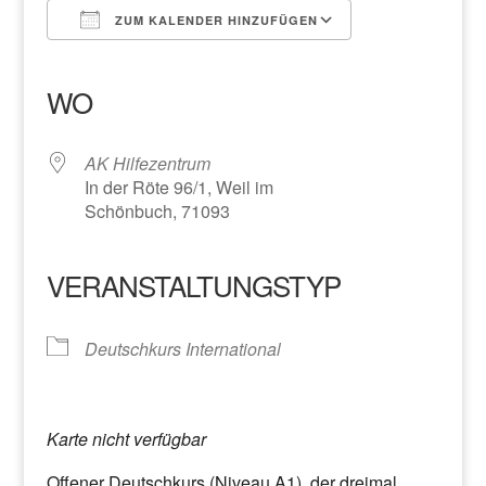
ZUM KALENDER HINZUFÜGEN
ICS herunterladen
Google Kalender
iCalendar
Office 365
Outlook Live
WO
AK Hilfezentrum
In der Röte 96/1, Weil im
Schönbuch, 71093
VERANSTALTUNGSTYP
Deutschkurs International
Karte nicht verfügbar
Offener Deutschkurs (Niveau A1), der dreimal