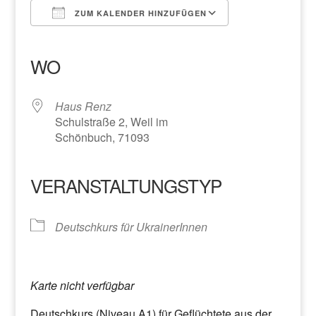
ZUM KALENDER HINZUFÜGEN
ICS herunterladen
Google Kalender
iCalendar
Office 365
Outlook Live
WO
Haus Renz
Schulstraße 2, Weil im
Schönbuch, 71093
VERANSTALTUNGSTYP
Deutschkurs für UkrainerInnen
Karte nicht verfügbar
Deutschkurs (Niveau A1) für Geflüchtete aus der