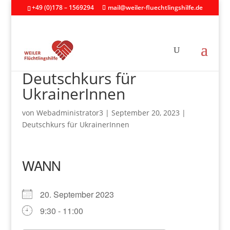
+49 (0)178 – 1569294
mail@weiler-fluechtlingshilfe.de
Deutschkurs für
UkrainerInnen
von
Webadministrator3
|
September 20, 2023
|
Deutschkurs für UkrainerInnen
WANN
20. September 2023
9:30 - 11:00