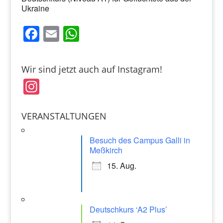
Ukraine
F
E
W
a
m
h
c
ai
at
Wir sind jetzt auch auf Instagram!
e
l
s
In
b
A
st
o
p
a
VERANSTALTUNGEN
o
p
gr
k
Besuch des Campus Galli in
a
Meßkirch
m
15. Aug.
Deutschkurs ‘A2 Plus’