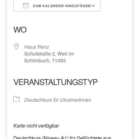
ZUM KALENDER HINZUFÜGEN
ICS herunterladen
Google Kalender
iCalendar
Office 365
Outlook Live
WO
Haus Renz
Schulstraße 2, Weil im
Schönbuch, 71093
VERANSTALTUNGSTYP
Deutschkurs für UkrainerInnen
Karte nicht verfügbar
Deutschkurs (Niveau A1) für Geflüchtete aus