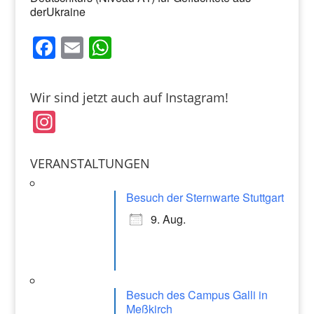
derUkraine
F
E
W
a
m
h
c
ai
at
Wir sind jetzt auch auf Instagram!
e
l
s
In
b
A
st
o
p
a
VERANSTALTUNGEN
o
p
gr
k
Besuch der Sternwarte Stuttgart
a
9. Aug.
m
Besuch des Campus Galli in
Meßkirch