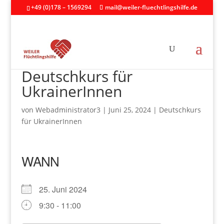
+49 (0)178 – 1569294
mail@weiler-fluechtlingshilfe.de
Deutschkurs für
UkrainerInnen
von
Webadministrator3
|
Juni 25, 2024
|
Deutschkurs
für UkrainerInnen
WANN
25. Juni 2024
9:30 - 11:00