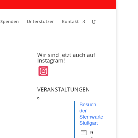
Spenden
Unterstützer
Kontakt
Wir sind jetzt auch auf
Instagram!
In
st
a
VERANSTALTUNGEN
gr
Besuch
a
der
Sternwarte
m
Stuttgart
9.