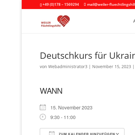
+49 (0)178 – 1569294
mail@weiler-fluechtlingshil
Deutschkurs für Ukrai
von
Webadministrator3
|
November 15, 2023
WANN
15. November 2023
9:30 - 11:00
ZUM KALENDER HINZUFÜGEN