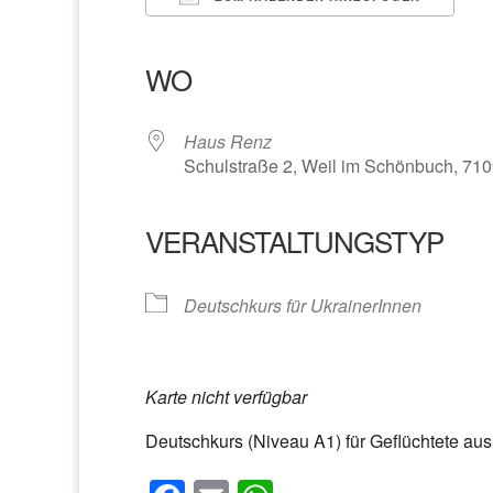
ICS herunterladen
Google Kalender
iCalendar
Office 365
Outlook Liv
WO
Haus Renz
Schulstraße 2, Weil im Schönbuch, 71
VERANSTALTUNGSTYP
Deutschkurs für UkrainerInnen
Karte nicht verfügbar
Deutschkurs (Niveau A1) für Geflüchtete aus 