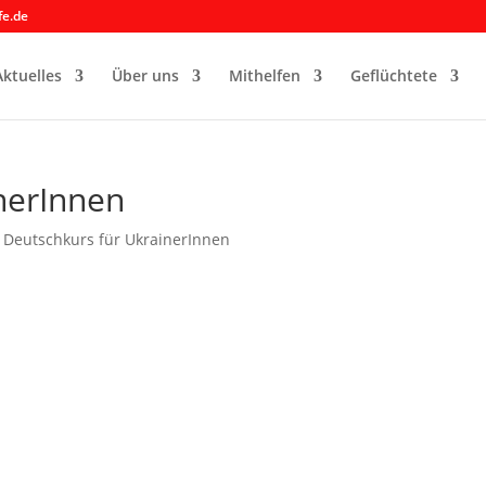
fe.de
Aktuelles
Über uns
Mithelfen
Geflüchtete
nerInnen
|
Deutschkurs für UkrainerInnen