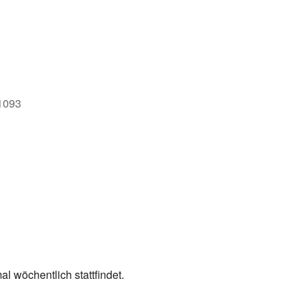
e
71093
l wöchentlich stattfindet.