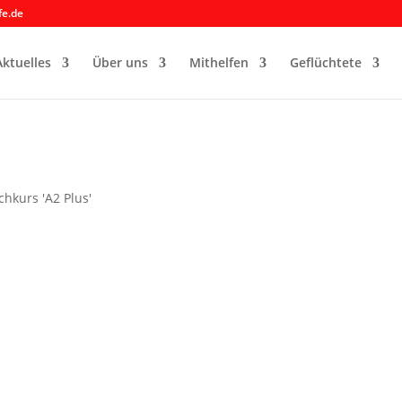
fe.de
Aktuelles
Über uns
Mithelfen
Geflüchtete
hkurs 'A2 Plus'