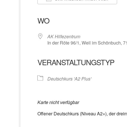
ICS herunterladen
Google Kalender
iCalendar
Office 365
Outlook Liv
WO
AK Hilfezentrum
In der Röte 96/1, Weil im Schönbuch, 
VERANSTALTUNGSTYP
Deutschkurs 'A2 Plus'
Karte nicht verfügbar
Offener Deutschkurs (Niveau A2+), der dreima