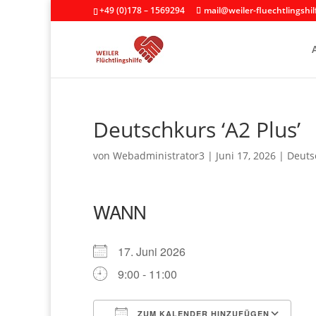
+49 (0)178 – 1569294
mail@weiler-fluechtlingshil
Deutschkurs ‘A2 Plus’
von
Webadministrator3
|
Juni 17, 2026
|
Deutsc
WANN
17. Juni 2026
9:00 - 11:00
ZUM KALENDER HINZUFÜGEN