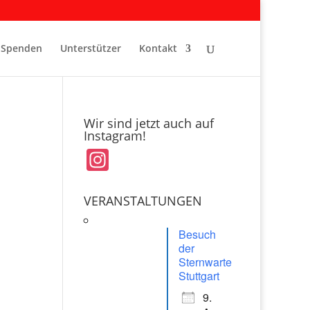
Spenden
Unterstützer
Kontakt
Wir sind jetzt auch auf
Instagram!
In
st
a
VERANSTALTUNGEN
gr
Besuch
a
der
Sternwarte
m
Stuttgart
9.