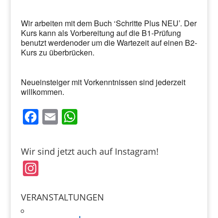
Wir arbeiten mit dem Buch ‘Schritte Plus NEU’. Der
Kurs kann als Vorbereitung auf die B1-Prüfung
benutzt werdenoder um die Wartezeit auf einen B2-
Kurs zu überbrücken.
Neueinsteiger mit Vorkenntnissen sind jederzeit
willkommen.
F
E
W
a
m
h
c
ai
at
Wir sind jetzt auch auf Instagram!
e
l
s
In
b
A
st
o
p
a
VERANSTALTUNGEN
o
p
gr