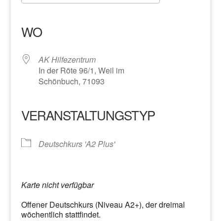
ICS herunterladen
Google Kalender
iCalendar
Office 365
Outlook Live
WO
AK Hilfezentrum
In der Röte 96/1, Weil im
Schönbuch, 71093
VERANSTALTUNGSTYP
Deutschkurs 'A2 Plus'
Karte nicht verfügbar
Offener Deutschkurs (Niveau A2+), der dreimal
wöchentlich stattfindet.