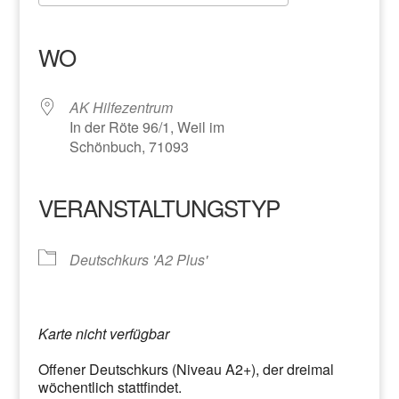
ICS herunterladen
Google Kalender
iCalendar
Office 365
Outlook Live
WO
AK Hilfezentrum
In der Röte 96/1, Weil im
Schönbuch, 71093
VERANSTALTUNGSTYP
Deutschkurs 'A2 Plus'
Karte nicht verfügbar
Offener Deutschkurs (Niveau A2+), der dreimal
wöchentlich stattfindet.