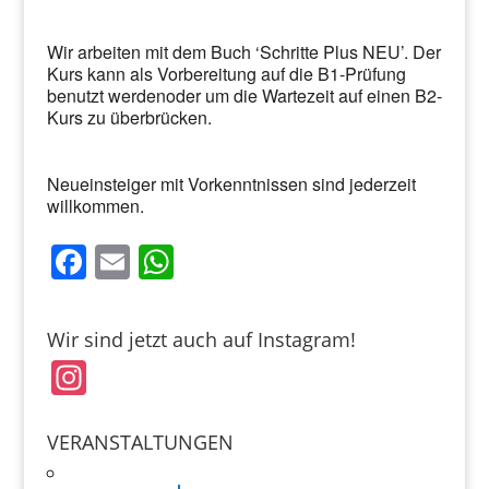
Wir arbeiten mit dem Buch ‘Schritte Plus NEU’. Der
Kurs kann als Vorbereitung auf die B1-Prüfung
benutzt werdenoder um die Wartezeit auf einen B2-
Kurs zu überbrücken.
Neueinsteiger mit Vorkenntnissen sind jederzeit
willkommen.
F
E
W
a
m
h
c
ai
at
Wir sind jetzt auch auf Instagram!
e
l
s
In
b
A
st
o
p
a
VERANSTALTUNGEN
o
p
gr