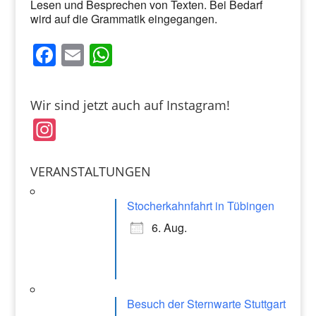
Lesen und Besprechen von Texten. Bei Bedarf
wird auf die Grammatik eingegangen.
F
E
W
a
m
h
c
ai
at
Wir sind jetzt auch auf Instagram!
e
l
s
In
b
A
st
o
p
a
VERANSTALTUNGEN
o
p
gr
k
Stocherkahnfahrt in Tübingen
a
6. Aug.
m
Besuch der Sternwarte Stuttgart