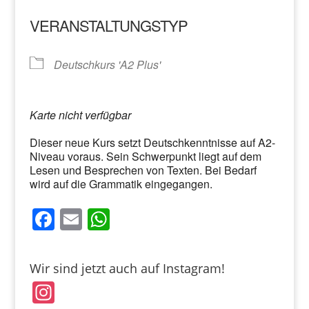
VERANSTALTUNGSTYP
Deutschkurs 'A2 Plus'
Karte nicht verfügbar
Dieser neue Kurs setzt Deutschkenntnisse auf A2-
Niveau voraus. Sein Schwerpunkt liegt auf dem
Lesen und Besprechen von Texten. Bei Bedarf
wird auf die Grammatik eingegangen.
F
E
W
a
m
h
c
ai
at
Wir sind jetzt auch auf Instagram!
e
l
s
In
b
A