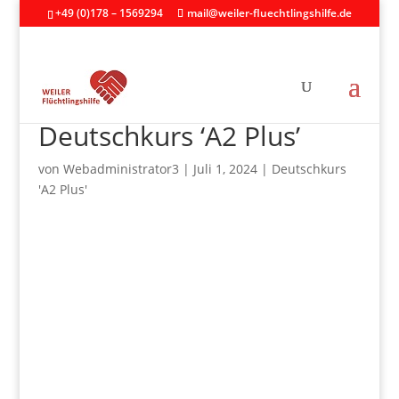
+49 (0)178 – 1569294
mail@weiler-fluechtlingshilfe.de
Deutschkurs ‘A2 Plus’
von
Webadministrator3
|
Juli 1, 2024
|
Deutschkurs
'A2 Plus'