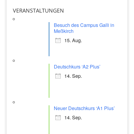
st
o
p
a
VERANSTALTUNGEN
o
p
gr
k
Besuch des Campus Galli in
a
Meßkirch
m
15. Aug.
Deutschkurs ‘A2 Plus’
14. Sep.
Neuer Deutschkurs ‘A1 Plus’
14. Sep.