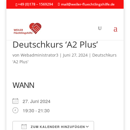
+49 (0)178 – 1569294
mail@weiler-fluechtlingshilfe.de
Deutschkurs ‘A2 Plus’
von
Webadministrator3
|
Juni 27, 2024
|
Deutschkurs
'A2 Plus'
WANN
27. Juni 2024
19:30 - 21:30
ZUM KALENDER HINZUFÜGEN