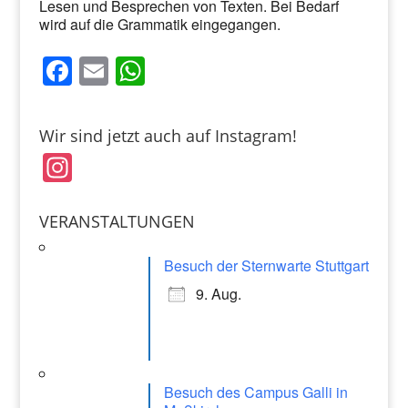
Lesen und Besprechen von Texten. Bei Bedarf
wird auf die Grammatik eingegangen.
F
E
W
a
m
h
c
ai
at
Wir sind jetzt auch auf Instagram!
e
l
s
In
b
A
st
o
p
a
VERANSTALTUNGEN
o
p
gr
k
Besuch der Sternwarte Stuttgart
a
9. Aug.
m
Besuch des Campus Galli in