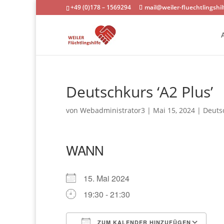
+49 (0)178 – 1569294
mail@weiler-fluechtlingshil
Deutschkurs ‘A2 Plus’
von
Webadministrator3
|
Mai 15, 2024
|
Deutsc
WANN
15. Mai 2024
19:30 - 21:30
ZUM KALENDER HINZUFÜGEN