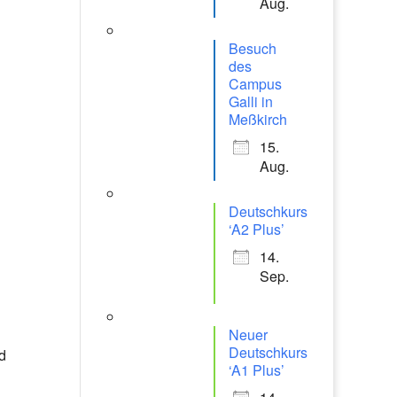
Aug.
Besuch
des
Campus
Galli in
Meßkirch
15.
Aug.
Deutschkurs
‘A2 Plus’
14.
Sep.
Neuer
Deutschkurs
d
‘A1 Plus’