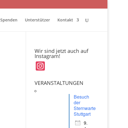
Spenden
Unterstützer
Kontakt
Wir sind jetzt auch auf
Instagram!
In
st
a
VERANSTALTUNGEN
gr
Besuch
a
der
Sternwarte
m
Stuttgart
9.