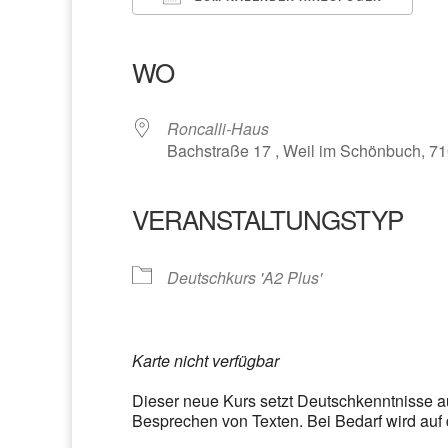
ICS herunterladen
Google Kalender
iCalendar
Office 365
Outlook Liv
WO
Roncalli-Haus
Bachstraße 17 , Weil im Schönbuch, 7
VERANSTALTUNGSTYP
Deutschkurs 'A2 Plus'
Karte nicht verfügbar
Dieser neue Kurs setzt Deutschkenntnisse a
Besprechen von Texten. Bei Bedarf wird auf