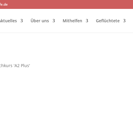
fe.de
Aktuelles
Über uns
Mithelfen
Geflüchtete
hkurs 'A2 Plus'