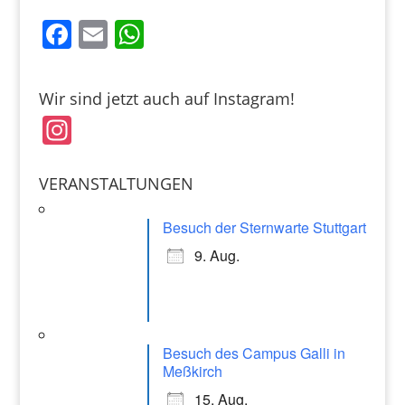
F
E
W
a
m
h
c
ai
at
Wir sind jetzt auch auf Instagram!
e
l
s
In
b
A
st
o
p
a
VERANSTALTUNGEN
o
p
gr
k
Besuch der Sternwarte Stuttgart
a
9. Aug.
m
Besuch des Campus Galli in
Meßkirch
15. Aug.