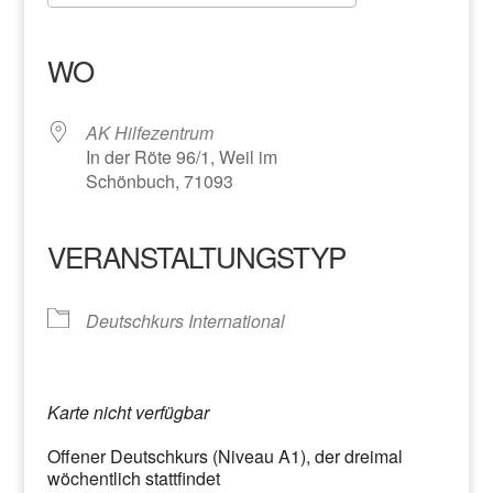
ICS herunterladen
Google Kalender
iCalendar
Office 365
Outlook Live
WO
AK Hilfezentrum
In der Röte 96/1, Weil im
Schönbuch, 71093
VERANSTALTUNGSTYP
Deutschkurs International
Karte nicht verfügbar
Offener Deutschkurs (Niveau A1), der dreimal
wöchentlich stattfindet