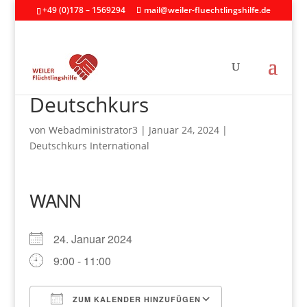
+49 (0)178 – 1569294
mail@weiler-fluechtlingshilfe.de
Deutschkurs
von
Webadministrator3
|
Januar 24, 2024
|
Deutschkurs International
WANN
24. Januar 2024
9:00 - 11:00
ZUM KALENDER HINZUFÜGEN