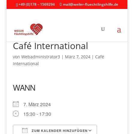
+49 (0)178 – 1569294
mail@weiler-fluechtlingshilfe.de
Café International
von
Webadministrator3
|
März 7, 2024
|
Café
International
WANN
7. März 2024
15:30 - 17:30
ZUM KALENDER HINZUFÜGEN