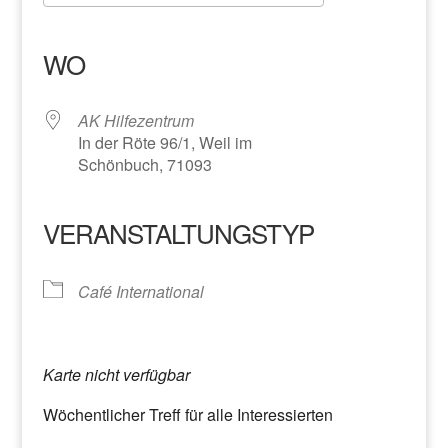
ICS herunterladen
Google Kalender
iCalendar
Office 365
Outlook Live
WO
AK Hilfezentrum
In der Röte 96/1, Weil im
Schönbuch, 71093
VERANSTALTUNGSTYP
Café International
Karte nicht verfügbar
Wöchentlicher Treff für alle Interessierten