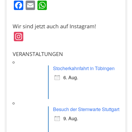
F
E
W
a
m
h
c
ai
at
Wir sind jetzt auch auf Instagram!
e
l
s
In
b
A
st
o
p
a
VERANSTALTUNGEN
o
p
gr
k
Stocherkahnfahrt in Tübingen
a
6. Aug.
m
Besuch der Sternwarte Stuttgart
9. Aug.