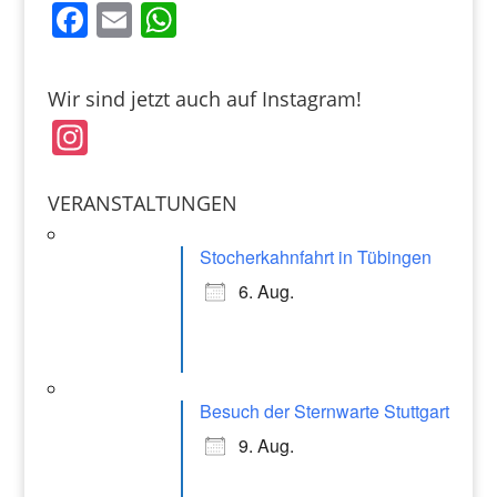
F
E
W
a
m
h
c
ai
at
Wir sind jetzt auch auf Instagram!
e
l
s
In
b
A
st
o
p
a
VERANSTALTUNGEN
o
p
gr
k
Stocherkahnfahrt in Tübingen
a
6. Aug.
m
Besuch der Sternwarte Stuttgart
9. Aug.