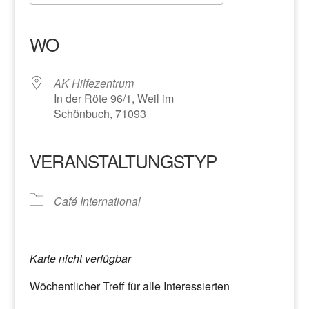
ICS herunterladen
Google Kalender
iCalendar
Office 365
Outlook Live
WO
AK Hilfezentrum
In der Röte 96/1, Weil im
Schönbuch, 71093
VERANSTALTUNGSTYP
Café International
Karte nicht verfügbar
Wöchentlicher Treff für alle Interessierten