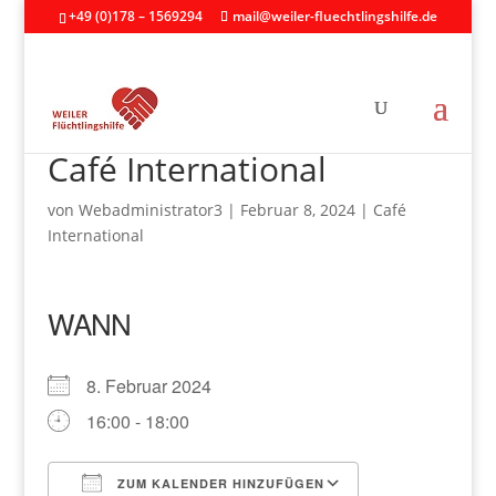
+49 (0)178 – 1569294
mail@weiler-fluechtlingshilfe.de
Café International
von
Webadministrator3
|
Februar 8, 2024
|
Café
International
WANN
8. Februar 2024
16:00 - 18:00
ZUM KALENDER HINZUFÜGEN