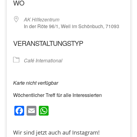
WO
AK Hilfezentrum
In der Röte 96/1, Weil im Schönbuch, 71093
VERANSTALTUNGSTYP
Café International
Karte nicht verfügbar
Wöchentlicher Treff für alle Interessierten
F
E
W
a
m
h
c
ai
at
Wir sind jetzt auch auf Instagram!