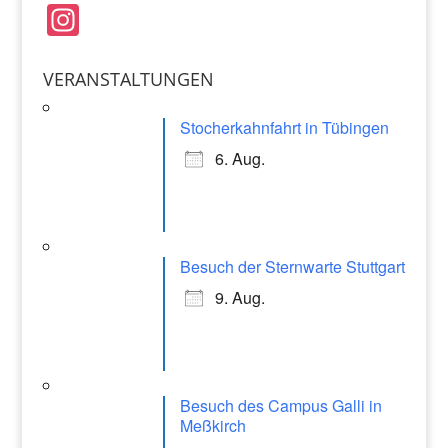
e
l
s
In
b
A
st
o
p
a
VERANSTALTUNGEN
o
p
gr
k
Stocherkahnfahrt in Tübingen
a
6. Aug.
m
Besuch der Sternwarte Stuttgart
9. Aug.
Besuch des Campus Galli in
Meßkirch