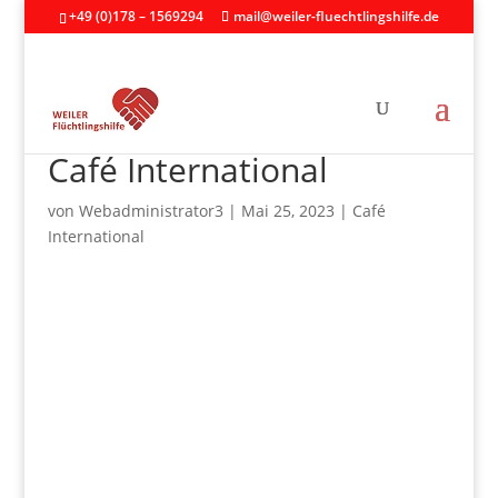
+49 (0)178 – 1569294
mail@weiler-fluechtlingshilfe.de
Café International
von
Webadministrator3
|
Mai 25, 2023
|
Café
International