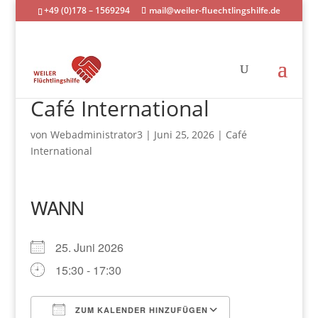
+49 (0)178 – 1569294
mail@weiler-fluechtlingshilfe.de
Café International
von
Webadministrator3
|
Juni 25, 2026
|
Café
International
WANN
25. Juni 2026
15:30 - 17:30
ZUM KALENDER HINZUFÜGEN