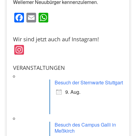
Weilemer Neuubürger kennenzulernen.
F
E
W
a
m
h
c
ai
at
Wir sind jetzt auch auf Instagram!
e
l
s
In
b
A
st
o
p
a
VERANSTALTUNGEN
o
p
gr
k
Besuch der Sternwarte Stuttgart
a
9. Aug.
m
Besuch des Campus Galli in
Meßkirch