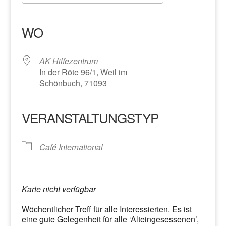
ICS herunterladen
Google Kalender
iCalendar
Office 365
Outlook Live
WO
AK Hilfezentrum
In der Röte 96/1, Weil im
Schönbuch, 71093
VERANSTALTUNGSTYP
Café International
Karte nicht verfügbar
Wöchentlicher Treff für alle Interessierten. Es ist
eine gute Gelegenheit für alle ‘Alteingesessenen’,