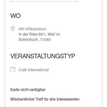
ICS herunterladen
Google Kalender
iCalendar
Office 365
Outlook Live
WO
AK Hilfezentrum
In der Röte 96/1, Weil im
Schönbuch, 71093
VERANSTALTUNGSTYP
Café International
Karte nicht verfügbar
Wöchentlicher Treff für alle Interessierten