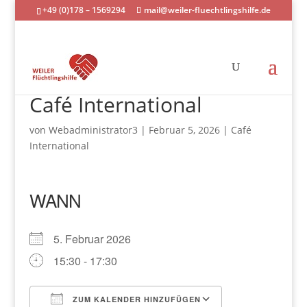
+49 (0)178 – 1569294
mail@weiler-fluechtlingshilfe.de
Café International
von
Webadministrator3
|
Februar 5, 2026
|
Café
International
WANN
5. Februar 2026
15:30 - 17:30
ZUM KALENDER HINZUFÜGEN