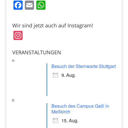
F
E
W
a
m
h
c
ai
at
Wir sind jetzt auch auf Instagram!
e
l
s
In
b
A
st
o
p
a
VERANSTALTUNGEN
o
p
gr
k
Besuch der Sternwarte Stuttgart
a
9. Aug.
m
Besuch des Campus Galli in
Meßkirch
15. Aug.