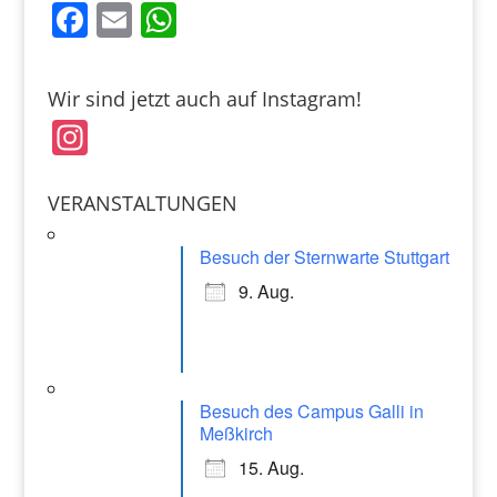
F
E
W
a
m
h
c
ai
at
Wir sind jetzt auch auf Instagram!
e
l
s
In
b
A
st
o
p
a
VERANSTALTUNGEN
o
p
gr
k
Besuch der Sternwarte Stuttgart
a
9. Aug.
m
Besuch des Campus Galli in
Meßkirch
15. Aug.