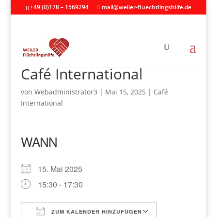
+49 (0)178 – 1569294
mail@weiler-fluechtlingshilfe.de
Café International
von
Webadministrator3
|
Mai 15, 2025
|
Café
International
WANN
15. Mai 2025
15:30 - 17:30
ZUM KALENDER HINZUFÜGEN