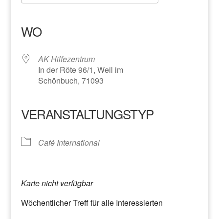
ICS herunterladen
Google Kalender
iCalendar
Office 365
Outlook Live
WO
AK Hilfezentrum
In der Röte 96/1, Weil im
Schönbuch, 71093
VERANSTALTUNGSTYP
Café International
Karte nicht verfügbar
Wöchentlicher Treff für alle Interessierten