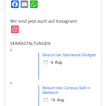
F
E
W
a
m
h
c
ai
at
Wir sind jetzt auch auf Instagram!
e
l
s
In
b
A
st
o
p
a
VERANSTALTUNGEN
o
p
gr
k
Besuch der Sternwarte Stuttgart
a
9. Aug.
m
Besuch des Campus Galli in
Meßkirch
15. Aug.