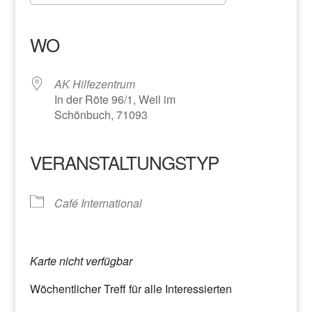
ICS herunterladen
Google Kalender
iCalendar
Office 365
Outlook Live
WO
AK Hilfezentrum
In der Röte 96/1, Weil im
Schönbuch, 71093
VERANSTALTUNGSTYP
Café International
Karte nicht verfügbar
Wöchentlicher Treff für alle Interessierten