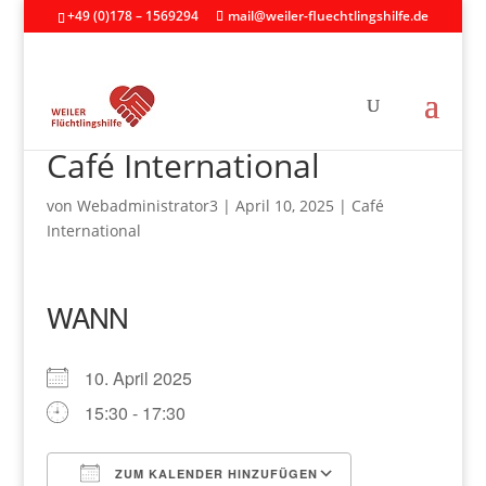
+49 (0)178 – 1569294
mail@weiler-fluechtlingshilfe.de
Café International
von
Webadministrator3
|
April 10, 2025
|
Café
International
WANN
10. April 2025
15:30 - 17:30
ZUM KALENDER HINZUFÜGEN