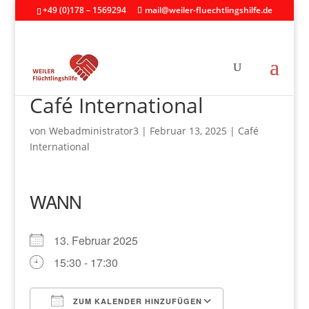
+49 (0)178 – 1569294
mail@weiler-fluechtlingshilfe.de
Café International
von
Webadministrator3
|
Februar 13, 2025
|
Café
International
WANN
13. Februar 2025
15:30 - 17:30
ZUM KALENDER HINZUFÜGEN