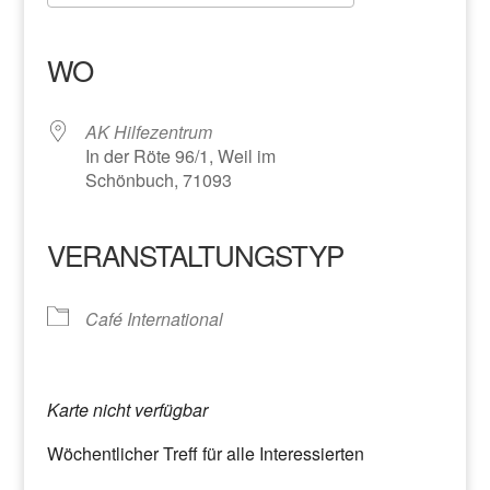
ICS herunterladen
Google Kalender
iCalendar
Office 365
Outlook Live
WO
AK Hilfezentrum
In der Röte 96/1, Weil im
Schönbuch, 71093
VERANSTALTUNGSTYP
Café International
Karte nicht verfügbar
Wöchentlicher Treff für alle Interessierten