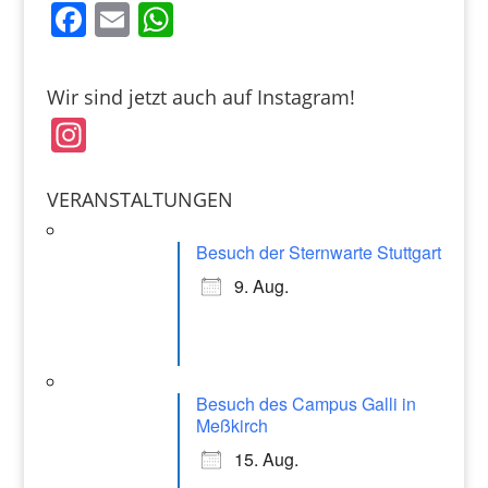
F
E
W
a
m
h
c
ai
at
Wir sind jetzt auch auf Instagram!
e
l
s
In
b
A
st
o
p
a
VERANSTALTUNGEN
o
p
gr
k
Besuch der Sternwarte Stuttgart
a
9. Aug.
m
Besuch des Campus Galli in
Meßkirch
15. Aug.