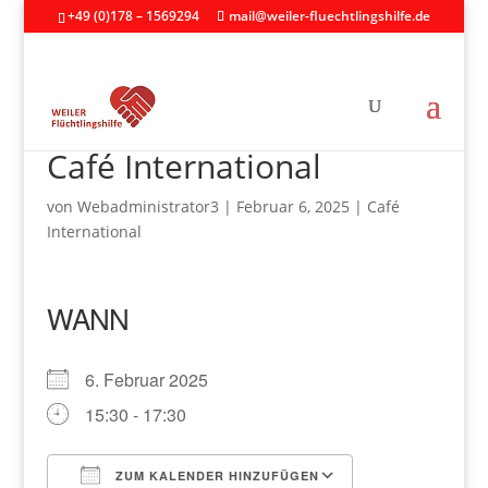
+49 (0)178 – 1569294
mail@weiler-fluechtlingshilfe.de
Café International
von
Webadministrator3
|
Februar 6, 2025
|
Café
International
WANN
6. Februar 2025
15:30 - 17:30
ZUM KALENDER HINZUFÜGEN