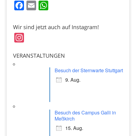
F
E
W
a
m
h
c
ai
at
Wir sind jetzt auch auf Instagram!
e
l
s
In
b
A
st
o
p
a
VERANSTALTUNGEN
o
p
gr
k
Besuch der Sternwarte Stuttgart
a
9. Aug.
m
Besuch des Campus Galli in
Meßkirch
15. Aug.