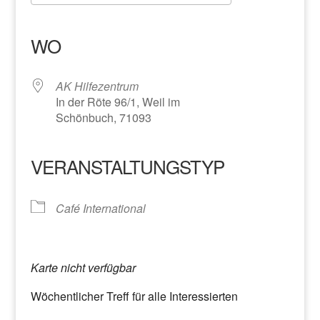
ICS herunterladen
Google Kalender
iCalendar
Office 365
Outlook Live
WO
AK Hilfezentrum
In der Röte 96/1, Weil im
Schönbuch, 71093
VERANSTALTUNGSTYP
Café International
Karte nicht verfügbar
Wöchentlicher Treff für alle Interessierten