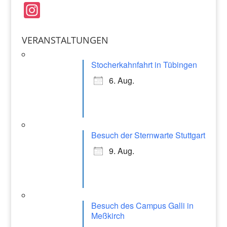
e
l
s
In
b
A
st
o
p
a
VERANSTALTUNGEN
o
p
gr
k
Stocherkahnfahrt in Tübingen
a
6. Aug.
m
Besuch der Sternwarte Stuttgart
9. Aug.
Besuch des Campus Galli in
Meßkirch