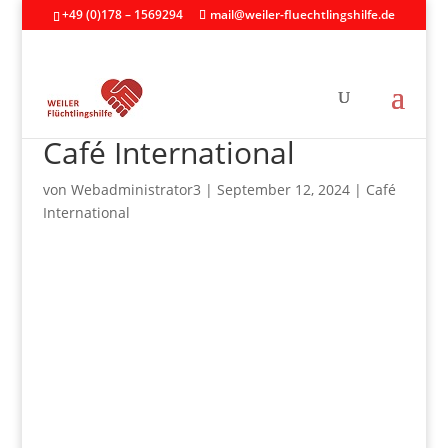
+49 (0)178 – 1569294
mail@weiler-fluechtlingshilfe.de
Café International
von
Webadministrator3
|
September 12, 2024
|
Café
International