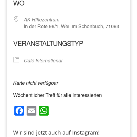
WO
AK Hilfezentrum
In der Röte 96/1, Weil im Schönbuch, 71093
VERANSTALTUNGSTYP
Café International
Karte nicht verfügbar
Wöchentlicher Treff für alle Interessierten
F
E
W
a
m
h
c
ai
at
Wir sind jetzt auch auf Instagram!